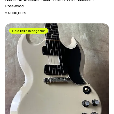
Rosewood
Prezzo
24.000,00 €
Solo ritiro in negozio!