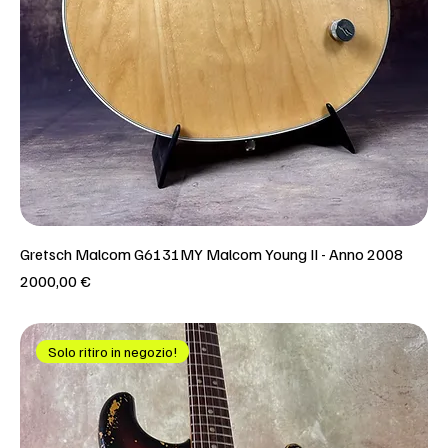
Gretsch Malcom G6131MY Malcom Young II - Anno 2008
Prezzo
2000,00 €
Solo ritiro in negozio!