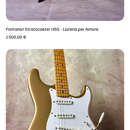
Fontanot Stratocaster HSS - Liuteria per Amore
Prezzo
1500,00 €