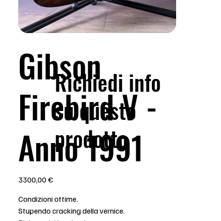
Gibson
Richiedi info
Firebird V -
su questo
prodotto
Anno 1991
Prezzo
3300,00 €
Condizioni ottime.
Stupendo cracking della vernice.