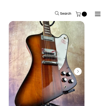
Si avverte la gentile clientela che il negozio rimarrà chiuso per fer
Search