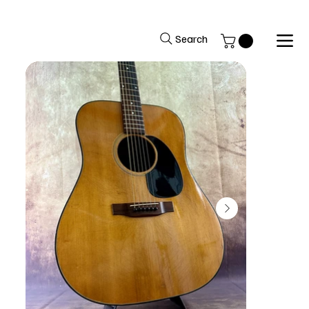
Si avverte la gentile clientela che il negozio rimarrà chiuso per fer
Search