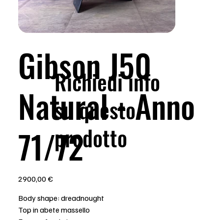
Gibson J50
Richiedi info
Natural - Anno
su questo
prodotto
71/72
Prezzo
2900,00 €
Body shape: dreadnought
Top in abete massello