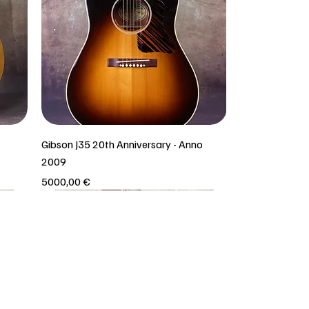
Gibson J35 20th Anniversary - Anno
2009
Prezzo
5000,00 €
Solo ritiro in negozio!