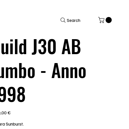
Search
uild J30 AB
umbo - Anno
998
,00 €
ura Sunburst.