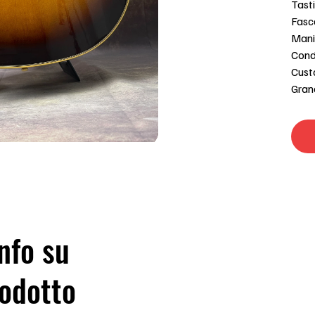
Tasti
Fasce
Mani
Condi
Custo
Grand
nfo su
odotto