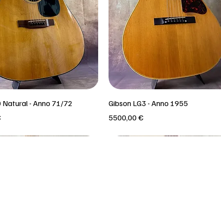
0 Natural - Anno 71/72
Gibson LG3 - Anno 1955
Prezzo
€
5500,00 €
Solo ritiro in negozio!