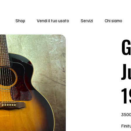
ie da Lunedì 13 Luglio a Sabato 1 Agosto
Shop
Vendi il tuo usato
Servizi
Chi siamo
G
J
1
Prezzo
3500
Finit