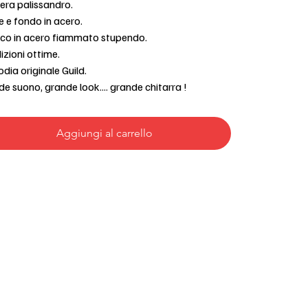
era palissandro.
 e fondo in acero.
co in acero fiammato stupendo.
zioni ottime.
dia originale Guild.
e suono, grande look.... grande chitarra !
Aggiungi al carrello