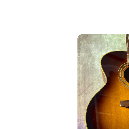
Si avverte la gentile clientela che il negozio rimarrà chiuso per fer