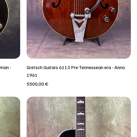
eman -
Gretsch Guitars 6113 Pre-Tennessean era - Anno
1961
Prezzo
5500,00 €