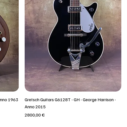
Anno 1963
Gretsch Guitars G6128T - GH - George Harrison -
Anno 2015
Prezzo
2800,00 €