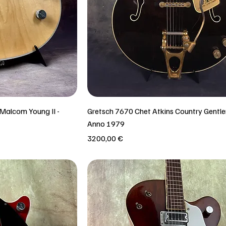
alcom Young II -
Gretsch 7670 Chet Atkins Country Gentl
Anno 1979
Prezzo
3200,00 €