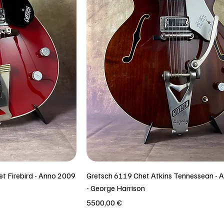
t Firebird - Anno 2009
Gretsch 6119 Chet Atkins Tennessean - 
- George Harrison
Prezzo
5500,00 €