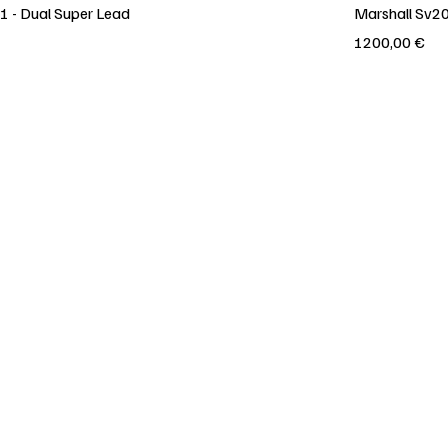
1 - Dual Super Lead
Marshall Sv20
Prezzo
1200,00 €