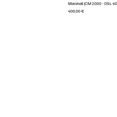
Marshall JCM 2000 - DSL 40
Prezzo
400,00 €