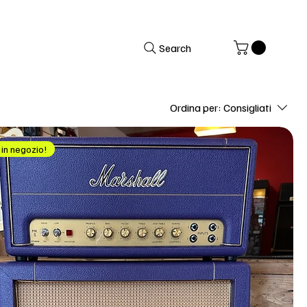
Search
Ordina per:
Consigliati
o in negozio!