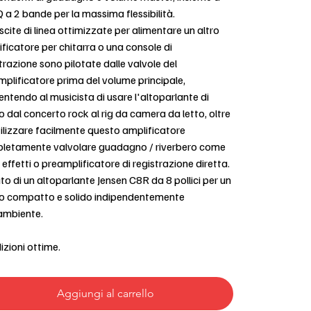
 a 2 bande per la massima flessibilità.
scite di linea ottimizzate per alimentare un altro
ficatore per chitarra o una console di
trazione sono pilotate dalle valvole del
plificatore prima del volume principale,
ntendo al musicista di usare l'altoparlante di
 dal concerto rock al rig da camera da letto, oltre
ilizzare facilmente questo amplificatore
letamente valvolare guadagno / riverbero come
 effetti o preamplificatore di registrazione diretta.
o di un altoparlante Jensen C8R da 8 pollici per un
o compatto e solido indipendentemente
'ambiente.
zioni ottime.
Aggiungi al carrello