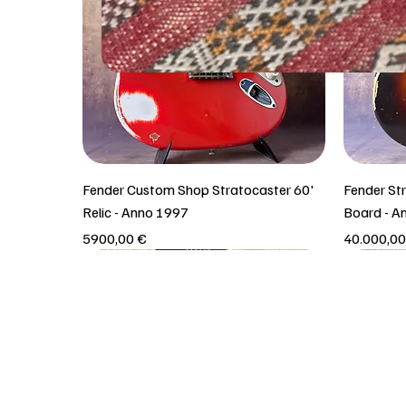
Fender Custom Shop Stratocaster 60'
Fender St
Relic - Anno 1997
Board - A
Prezzo
Prezzo
5900,00 €
40.000,00
Solo rit