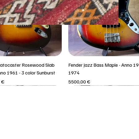
ratocaster Rosewood Slab
Fender Jazz Bass Maple - Anno 19
nno 1961 - 3 color Sunburst
1974
Prezzo
 €
5500,00 €
iro in negozio!