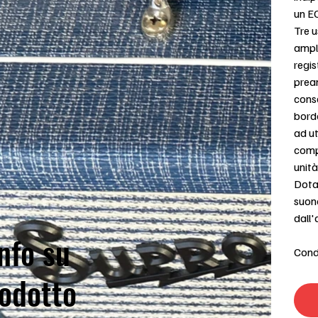
un EQ
Tre u
ampli
regis
pream
conse
bordo
ad ut
comp
unità
Dotat
suon
dall
nfo su
Condi
odotto