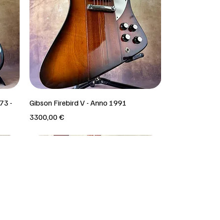
73 -
Gibson Firebird V - Anno 1991
Prezzo
3300,00 €