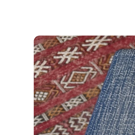
Si avverte la gentile clientela che il negozio rimarrà chiuso per fer