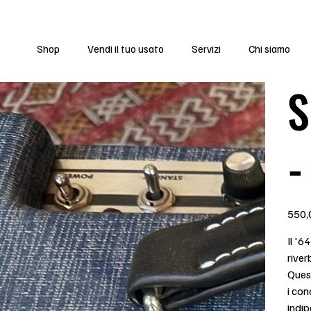
ie da Lunedì 13 Luglio a Sabato 1 Agosto
Shop
Vendi il tuo usato
Servizi
Chi siamo
S
-
Prezzo
550,
Il '
river
Ques
i con
indi