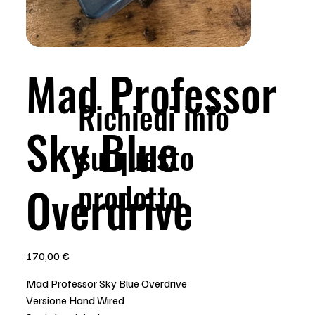
Mad Professor
Richiedi info
Sky Blue
su questo
prodotto
Overdrive
Prezzo
170,00 €
Mad Professor Sky Blue Overdrive
Versione Hand Wired