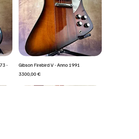
73 -
Gibson Firebird V - Anno 1991
Prezzo
3300,00 €