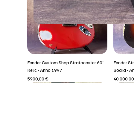
Fender Custom Shop Stratocaster 60'
Fender St
Relic - Anno 1997
Board - A
Prezzo
Prezzo
5900,00 €
40.000,00
Solo rit