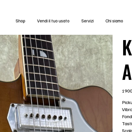
Shop
Vendi il tuo usato
Servizi
Chi siamo
K
A
Prezzo
1900
Pick
Vibra
Fond
Tasti
Scal