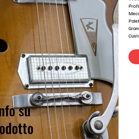
Profi
Mecc
Palet
Gran
Cust
nfo su
odotto