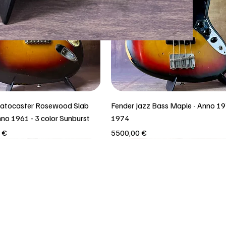
ratocaster Rosewood Slab
Fender Jazz Bass Maple - Anno 19
nno 1961 - 3 color Sunburst
1974
Prezzo
 €
5500,00 €
iro in negozio!