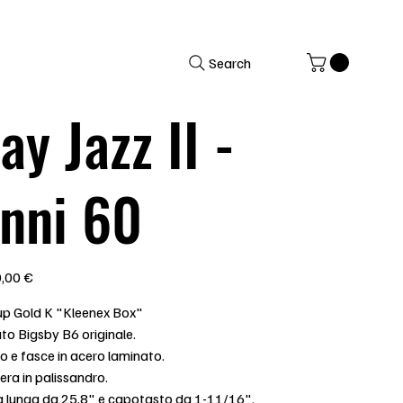
Search
ay Jazz II -
nni 60
,00 €
up Gold K "Kleenex Box"
to Bigsby B6 originale.
o e fasce in acero laminato.
era in palissandro.
a lunga da 25,8" e capotasto da 1-11/16".