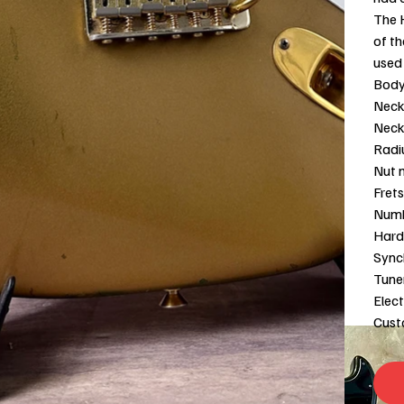
The 
of t
used
Body
Neck
Neck
Radi
Nut 
Frets
Numb
Hard
Sync
Tune
Elec
Custo
iro in negozio!