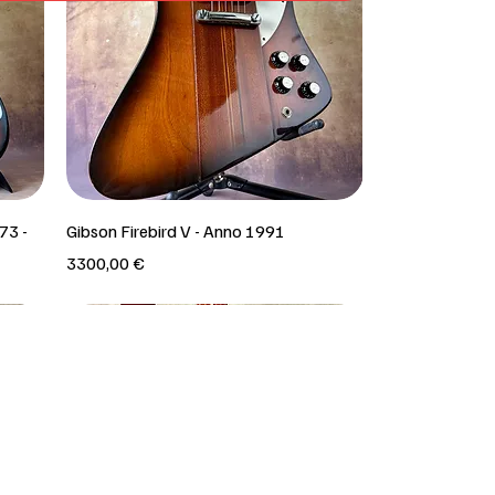
73 -
Gibson Firebird V - Anno 1991
Prezzo
3300,00 €