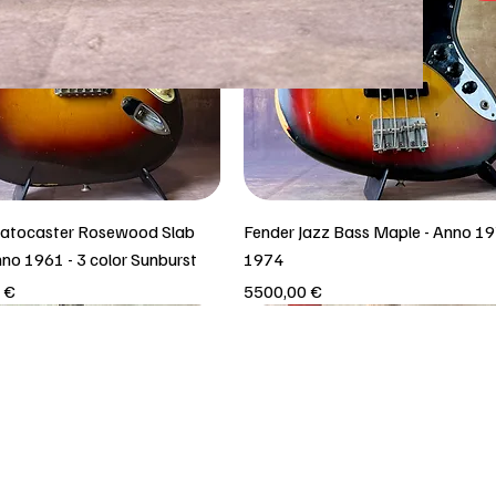
ratocaster Rosewood Slab
Fender Jazz Bass Maple - Anno 19
nno 1961 - 3 color Sunburst
1974
Prezzo
 €
5500,00 €
iro in negozio!