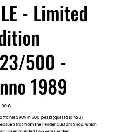
LE - Limited
dition
23/500 -
nno 1989
,00 €
otta nel 1989 in 500 pezzi (questa la 423)
Reissue Strat from the Fender Custom Shop, which
nly been founded two years earlier.